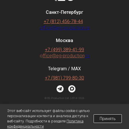
Санкт-Петербург
+7 (812) 456-78-44
office@eg-production.ru
Москва
+7 (499) 389-41-99
o
ffice@eg-production
.ru
Telegram / MAX
+7 (981) 799-80-30
© EG Production Ltd. | 2014−2026
Согласие на обработку
персональных данных
Этот веб-сайт использует файлы cookie с целью
Политика
конфиденциальности
персонализации контента и анализа доступа к
Принять
веб-сайту. Подробности в разделе
Политика
конфиденциальности