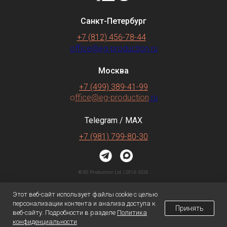
Санкт-Петербург
+7 (812) 456-78-44
office@eg-production.ru
Москва
+7 (499) 389-41-99
o
ffice@eg-production
.ru
Telegram / MAX
+7 (981) 799-80-30
© EG Production Ltd. | 2014−2026
Согласие на обработку
персональных данных
Этот веб-сайт использует файлы cookie с целью
Политика
конфиденциальности
персонализации контента и анализа доступа к
Принять
веб-сайту. Подробности в разделе
Политика
конфиденциальности