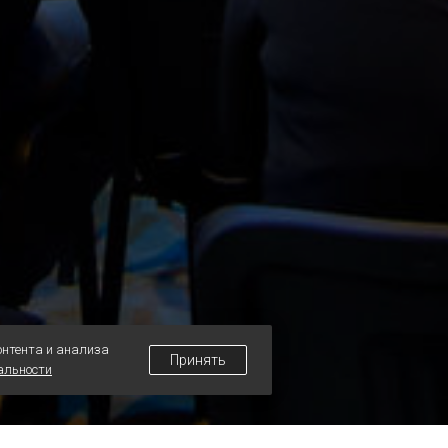
онтента и анализа
Принять
альности