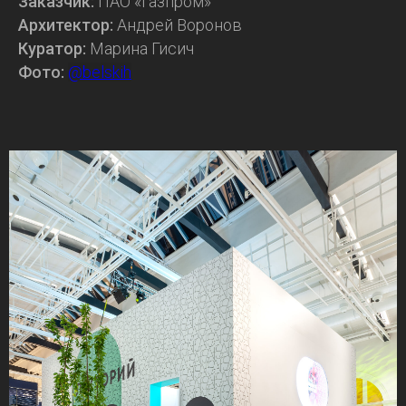
Заказчик:
ПАО «Газпром»
Архитектор:
Андрей Воронов
Куратор:
Марина Гисич
Фото:
@belskih